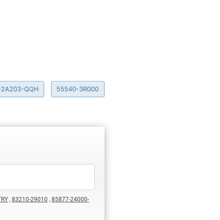
-2A203-QQH
55540-3R000
TRY
,
83210-29010
,
85877-24000-