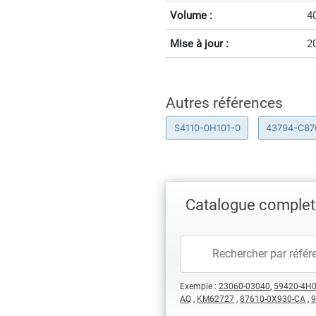
Volume :
4
Mise à jour :
2
Autres références
S4110-0H101-0
43794-C87
Catalogue complet
Exemple :
23060-03040
,
59420-4H
AQ
,
KM62727
,
87610-0X930-CA
,
9