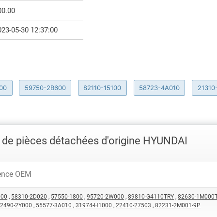
00.00
023-05-30 12:37:00
00
59750-2B600
82110-15100
58723-4A010
21310
 de pièces détachées d'origine HYUNDAI
000
,
58310-2D020
,
57550-1800
,
95720-2W000
,
89810-G4110TRY
,
82630-1M000
2490-2Y000
,
55577-3A010
,
31974-H1000
,
22410-27503
,
82231-2M001-9P