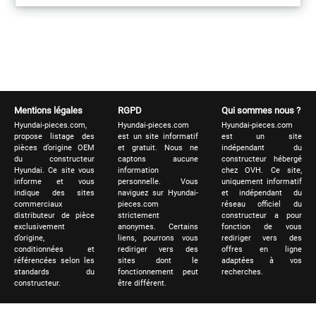
Mentions légales
RGPD
Qui sommes nous ?
Hyundai-pieces.com,
Hyundai-pieces.com
Hyundai-pieces.com
propose listage des
est un site informatif
est un site
pièces d’origine OEM
et gratuit. Nous ne
indépendant du
du constructeur
captons aucune
constructeur hébergé
Hyundai. Ce site vous
information
chez OVH. Ce site,
informe et vous
personnelle. Vous
uniquement informatif
indique des sites
naviguez sur Hyundai-
et indépendant du
commerciaux
pieces.com
réseau officiel du
distributeur de pièce
strictement
constructeur a pour
exclusivement
anonymes. Certains
fonction de vous
d’origine,
liens, pourrons vous
rediriger vers des
conditionnées et
rediriger vers des
offres en ligne
référencées selon les
sites dont le
adaptées à vos
standards du
fonctionnement peut
recherches.
constructeur.
être différent.