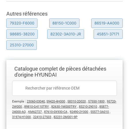
Autres références
79320-F6000
88150-1C000
86519-AA000
98685-38200
82302-3A010-JR
45851-37171
25310-27000
Catalogue complet de pièces détachées
d'origine HYUNDAI
Exemple :
23060-03040
,
59420-4H000
,
58310-2D020
,
57550-1800
,
95720-
2W000
,
89810-G4110TRY
,
82630-1M000TRY
,
83210-29010
,
85877-
24000-AQ
,
KM62727
,
87610-0X930-CA
,
92490-2Y000
,
55577-3A010
,
31974-H1000
,
22410-27503
,
82231-2M001-9P