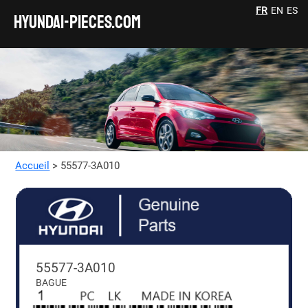
FR
EN
ES
HYUNDAI-pieces.com
Accueil
> 55577-3A010
55577-3A010
BAGUE