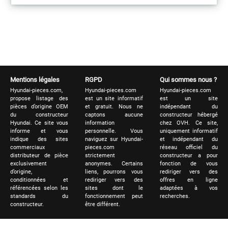
Mentions légales
RGPD
Qui sommes nous ?
Hyundai-pieces.com,
Hyundai-pieces.com
Hyundai-pieces.com
propose listage des
est un site informatif
est un site
pièces d’origine OEM
et gratuit. Nous ne
indépendant du
du constructeur
captons aucune
constructeur hébergé
Hyundai. Ce site vous
information
chez OVH. Ce site,
informe et vous
personnelle. Vous
uniquement informatif
indique des sites
naviguez sur Hyundai-
et indépendant du
commerciaux
pieces.com
réseau officiel du
distributeur de pièce
strictement
constructeur a pour
exclusivement
anonymes. Certains
fonction de vous
d’origine,
liens, pourrons vous
rediriger vers des
conditionnées et
rediriger vers des
offres en ligne
référencées selon les
sites dont le
adaptées à vos
standards du
fonctionnement peut
recherches.
constructeur.
être différent.