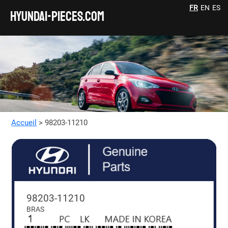
FR
EN
ES
HYUNDAI-pieces.com
Accueil
> 98203-11210
98203-11210
BRAS