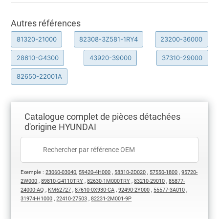
Autres références
81320-21000
82308-3Z581-1RY4
23200-36000
28610-G4300
43920-39000
37310-29000
82650-22001A
Catalogue complet de pièces détachées
d'origine HYUNDAI
Exemple :
23060-03040
,
59420-4H000
,
58310-2D020
,
57550-1800
,
95720-
2W000
,
89810-G4110TRY
,
82630-1M000TRY
,
83210-29010
,
85877-
24000-AQ
,
KM62727
,
87610-0X930-CA
,
92490-2Y000
,
55577-3A010
,
31974-H1000
,
22410-27503
,
82231-2M001-9P