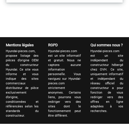
Mentions légales
RGPD
Qui sommes nous ?
Hyundai-pieces.com,
Hyundai-pieces.com
Hyundai-pieces.com
propose listage des
est un site informatif
est un site
pièces d’origine OEM
et gratuit. Nous ne
indépendant du
du constructeur
captons aucune
constructeur hébergé
Hyundai. Ce site vous
information
chez OVH. Ce site,
informe et vous
personnelle. Vous
uniquement informatif
indique des sites
naviguez sur Hyundai-
et indépendant du
commerciaux
pieces.com
réseau officiel du
distributeur de pièce
strictement
constructeur a pour
exclusivement
anonymes. Certains
fonction de vous
d’origine,
liens, pourrons vous
rediriger vers des
conditionnées et
rediriger vers des
offres en ligne
référencées selon les
sites dont le
adaptées à vos
standards du
fonctionnement peut
recherches.
constructeur.
être différent.