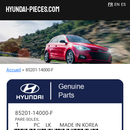
FR
EN
ES
HYUNDAI-pieces.com
Accueil
> 85201-14000-F
85201-14000-F
PARE-SOLEIL