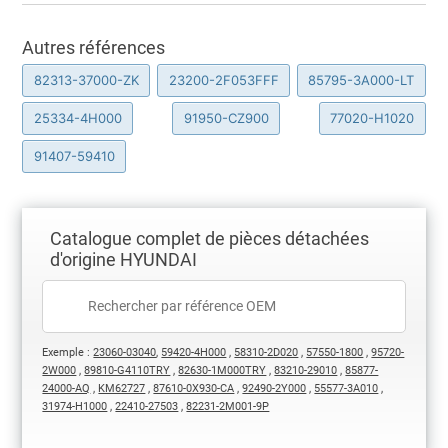
Autres références
82313-37000-ZK
23200-2F053FFF
85795-3A000-LT
25334-4H000
91950-CZ900
77020-H1020
91407-59410
Catalogue complet de pièces détachées
d'origine HYUNDAI
Exemple :
23060-03040
,
59420-4H000
,
58310-2D020
,
57550-1800
,
95720-
2W000
,
89810-G4110TRY
,
82630-1M000TRY
,
83210-29010
,
85877-
24000-AQ
,
KM62727
,
87610-0X930-CA
,
92490-2Y000
,
55577-3A010
,
31974-H1000
,
22410-27503
,
82231-2M001-9P