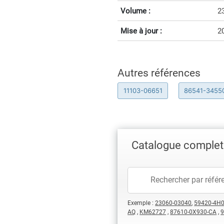
Volume :
2
Mise à jour :
2
Autres références
11103-06651
86541-3455
Catalogue complet
Exemple :
23060-03040
,
59420-4H
AQ
,
KM62727
,
87610-0X930-CA
,
9