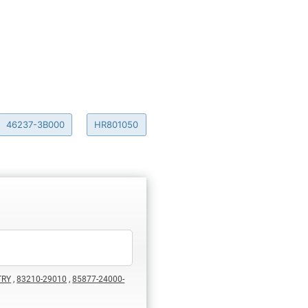
46237-3B000
HR801050
TRY
,
83210-29010
,
85877-24000-