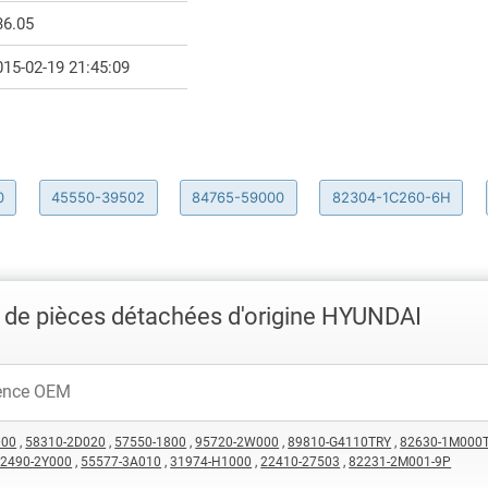
36.05
015-02-19 21:45:09
0
45550-39502
84765-59000
82304-1C260-6H
 de pièces détachées d'origine HYUNDAI
000
,
58310-2D020
,
57550-1800
,
95720-2W000
,
89810-G4110TRY
,
82630-1M000
2490-2Y000
,
55577-3A010
,
31974-H1000
,
22410-27503
,
82231-2M001-9P