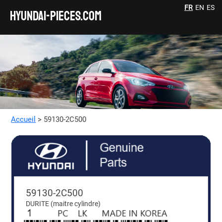
FR
EN
ES
HYUNDAI-pieces.com
Accueil
> 59130-2C500
59130-2C500
DURITE (maitre cylindre)