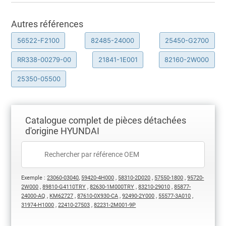
Autres références
56522-F2100
82485-24000
25450-G2700
RR338-00279-00
21841-1E001
82160-2W000
25350-05500
Catalogue complet de pièces détachées
d'origine HYUNDAI
Exemple :
23060-03040
,
59420-4H000
,
58310-2D020
,
57550-1800
,
95720-
2W000
,
89810-G4110TRY
,
82630-1M000TRY
,
83210-29010
,
85877-
24000-AQ
,
KM62727
,
87610-0X930-CA
,
92490-2Y000
,
55577-3A010
,
31974-H1000
,
22410-27503
,
82231-2M001-9P