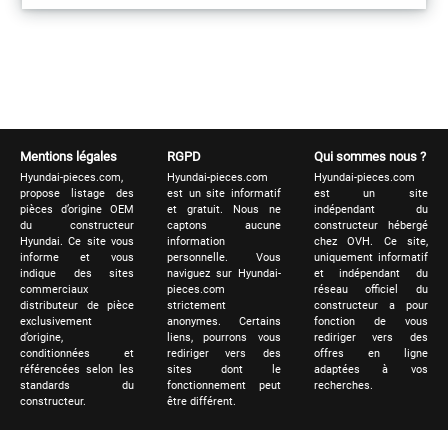
Mentions légales
RGPD
Qui sommes nous ?
Hyundai-pieces.com,
Hyundai-pieces.com
Hyundai-pieces.com
propose listage des
est un site informatif
est un site
pièces d’origine OEM
et gratuit. Nous ne
indépendant du
du constructeur
captons aucune
constructeur hébergé
Hyundai. Ce site vous
information
chez OVH. Ce site,
informe et vous
personnelle. Vous
uniquement informatif
indique des sites
naviguez sur Hyundai-
et indépendant du
commerciaux
pieces.com
réseau officiel du
distributeur de pièce
strictement
constructeur a pour
exclusivement
anonymes. Certains
fonction de vous
d’origine,
liens, pourrons vous
rediriger vers des
conditionnées et
rediriger vers des
offres en ligne
référencées selon les
sites dont le
adaptées à vos
standards du
fonctionnement peut
recherches.
constructeur.
être différent.