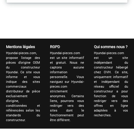
Mentions légales
RGPD
Qui sommes nous ?
Hyundai-pieces.com,
Hyundai-pieces.com
Hyundai-pieces.com
propose listage des
est un site informatif
est un site
pièces d’origine OEM
et gratuit. Nous ne
indépendant du
du constructeur
captons aucune
constructeur hébergé
Hyundai. Ce site vous
information
chez OVH. Ce site,
informe et vous
personnelle. Vous
uniquement informatif
indique des sites
naviguez sur Hyundai-
et indépendant du
commerciaux
pieces.com
réseau officiel du
distributeur de pièce
strictement
constructeur a pour
exclusivement
anonymes. Certains
fonction de vous
d’origine,
liens, pourrons vous
rediriger vers des
conditionnées et
rediriger vers des
offres en ligne
référencées selon les
sites dont le
adaptées à vos
standards du
fonctionnement peut
recherches.
constructeur.
être différent.