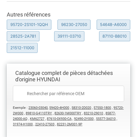
Autres références
95720-2S101-1QQH
96230-27050
54648-A6000
28525-2A781
39111-03710
87110-B8010
21512-11000
Catalogue complet de pièces détachées
d'origine HYUNDAI
Exemple :
23060-03040
,
59420-4H000
,
58310-2D020
,
57550-1800
,
95720-
2W000
,
89810-G4110TRY
,
82630-1M000TRY
,
83210-29010
,
85877-
24000-AQ
,
KM62727
,
87610-0X930-CA
,
92490-2Y000
,
55577-3A010
,
31974-H1000
,
22410-27503
,
82231-2M001-9P