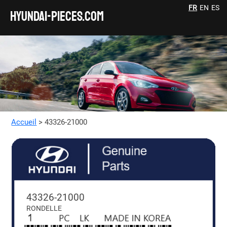
FR
EN
ES
HYUNDAI-pieces.com
Accueil
> 43326-21000
43326-21000
RONDELLE