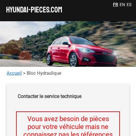
FR
EN
ES
HYUNDAI-pieces.com
Accueil
> Bloc Hydraulique
Contacter le service technique
Vous avez besoin de pièces
pour votre véhicule mais ne
connaissez pas les références