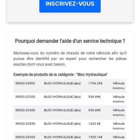
INSCRIVEZ-VOUS
Pourquoi demander l'aide d'un service technique ?
Munissez-vous du numéro de chassis de votre véhicule afin qu'il
puisse être identifié par un expert pour rechercher les pièces
exactes dont vous avez besoin.
Exemple de produits de la catégorie : "Bloc Hydraulique"
58920-29500
BLOC HYDRAULIQUE (abs)
1754.35€
Véhicule
inconnu
58920-2C000
BLOC HYDRAULIQUE (abs)
936.89€
Véhicule
inconnu
58920-2C600
BLOC HYDRAULIQUE (abs)
936.89€
Véhicule
inconnu
58920-2C850
BLOC HYDRAULIQUE (abs)
1423.6€
Véhicule
inconnu
58920-2D300
BLOC HYDRAULIQUE (abs)
1355.74€
Véhicule